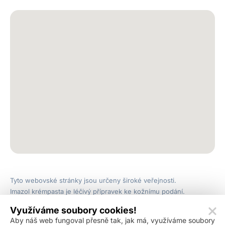
Tyto webovské stránky jsou určeny široké veřejnosti.
Imazol krémpasta je léčivý přípravek ke kožnímu podání.
Obsahuje klotrimazol. Léčivý přípravek není hrazen z veřejného
Využíváme soubory cookies!
zdravotního pojištění. Imazol Plus je léčivý přípravek ke kožnímu
Aby náš web fungoval přesně tak, jak má, využíváme soubory
podání. Obsahuje klotrimazol a hexamidin. Léčivý přípravek není