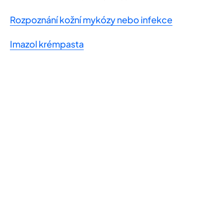
Rozpoznání kožní mykózy nebo infekce
Imazol krémpasta
Laboratoires Bailleul s.r.o.
Fakturační údaje
IČO
06319475
DIČ
CZ06319475
Kontakt
Tel
+ 420 702 127 331
E-mail
info@bailleul.cz
Zapsáno v obchodním rejstříku
C 280173/MSPH Městský soud v Praze