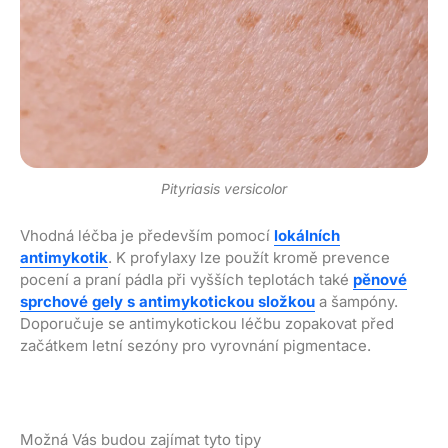
Pityriasis versicolor
Vhodná léčba je především pomocí
lokálních
antimykotik
. K profylaxy lze použít kromě prevence
pocení a praní pádla při vyšších teplotách také
pěnové
sprchové gely s antimykotickou složkou
a šampóny.
Doporučuje se antimykotickou léčbu zopakovat před
začátkem letní sezóny pro vyrovnání pigmentace.
Možná Vás budou zajímat tyto tipy