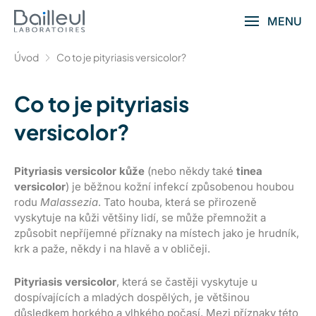
MENU
Úvod
Co to je pityriasis versicolor?
Co to je pityriasis
versicolor?
P
ityriasis versicolor kůže
(nebo někdy také
tinea
versicolor
) je běžnou kožní infekcí způsobenou houbou
rodu
Malassezia
. Tato houba, která se přirozeně
vyskytuje na kůži většiny lidí, se může přemnožit a
způsobit nepříjemné příznaky na místech jako je hrudník,
krk a paže, někdy i na hlavě a v obličeji.
Pityriasis versicolor
, která se častěji vyskytuje u
dospívajících a mladých dospělých, je většinou
důsledkem horkého a vlhkého počasí. Mezi příznaky této