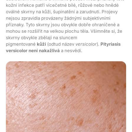
kožní infekce patří vícečetné bílé, růžové nebo hnědé
oválné skvrny na kůži, šupinatění a zarudnutí. Projevy
nejsou zpravidla provázeny žádnými subjektivními
příznaky. Tyto skvrny jsou obvykle dobře ohraničené a
mohou se rozšířit na velkou plochu těla. Všimněte si, že
skvrny obvykle zbělají na sluncem
pigmentované
kůži
(odtud název
versicolor
).
Pityriasis
versicolor není nakažlivá
a nesvědí.