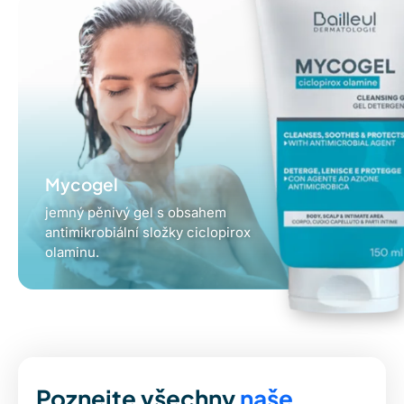
Mycogel
jemný pěnivý gel s obsahem
antimikrobiální složky ciclopirox
olaminu.
Poznejte všechny
naše