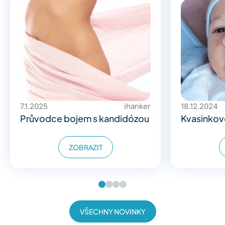
7.1.2025
ihanker
18.12.2024
Průvodce bojem s kandidózou
Kvasinkové
ZOBRAZIT
VŠECHNY NOVINKY