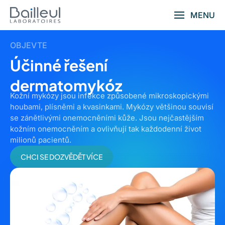
MENU
OBJEVTE
Účinné řešení
dermatomykóz
Kožní mykózy jsou infekce způsobené mikroskopickými
houbami, plísněmi a kvasinkami. Mykózy většinou souvisí
se zánětlivými onemocněními kůže. Jsou nejčastějším
kožním onemocněním a ovlivňují tak každodenní život
milionů pacientů.
CHCI SE DOZVĚDĚT VÍCE