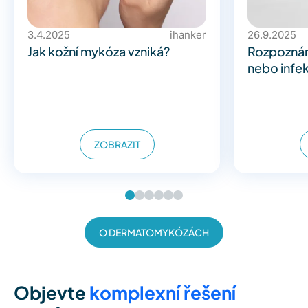
3.4.2025
ihanker
26.9.2025
Jak kožní mykóza vzniká?
Rozpoznán
nebo infe
ZOBRAZIT
O DERMATOMYKÓZÁCH
Objevte
komplexní řešení