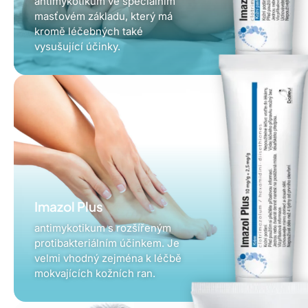
antimykotikum ve speciálním
masťovém základu, který má
kromě léčebných také
vysušující účinky.
Imazol Plus
antimykotikum s rozšířeným
protibakteriálním účinkem. Je
velmi vhodný zejména k léčbě
mokvajících kožních ran.