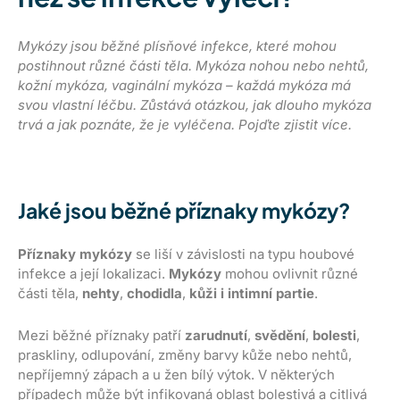
Mykózy jsou běžné plísňové infekce, které mohou
postihnout různé části těla. Mykóza nohou nebo nehtů,
kožní mykóza, vaginální mykóza – každá mykóza má
svou vlastní léčbu. Zůstává otázkou, jak dlouho mykóza
trvá a jak poznáte, že je vyléčena. Pojďte zjistit více.
Jaké jsou běžné příznaky mykózy?
Příznaky mykózy
se liší v závislosti na typu houbové
infekce a její lokalizaci.
Mykózy
mohou ovlivnit různé
části těla,
nehty
,
chodidla
,
kůži i intimní partie
.
Mezi běžné příznaky patří
zarudnutí
,
svědění
,
bolesti
,
praskliny, odlupování, změny barvy kůže nebo nehtů,
nepříjemný zápach a u žen bílý výtok. V některých
případech může být infikovaná oblast bolestivá a citlivá