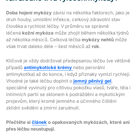
Doba hojení mykózy
závisí na několika faktorech, jako je
druh houby, umístění infekce, celkový zdravotní stav
člověka a rychlost léčby. V průměru se správně
léčená
kožní mykóza
může zhojit během několika týdnů
až několika měsíců. Celková léčba
mykózy nehtů
může
však trvat daleko déle – šest měsíců až
rok
.
Klíčové je vždy dodržovat předepsanou léčbu (ve většině
případů
antimykotické krémy
nebo perorální
antimykotika) až do konce, i když příznaky vymizí rychleji.
Vhodné je také léčbu doplnit o
jemný pěnivý gel
,
speciálně vyvinutý pro citlivou pokožku vlasů, tváře, těla i
intimních partií se sklonem k podráždění a mykotickým
projevům, který kromě jemného a účinného čištění
zklidní svědění a zmírní zarudnutí.
Přečtěte si
článek
o opakovaných mykózách, které ani
přes léčbu neustupují.