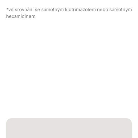
*ve srovnání se samotným klotrimazolem nebo samotným
hexamidinem
Laboratoires Bailleul s.r.o.
Fakturační údaje
IČO
06319475
DIČ
CZ06319475
Kontakt
Tel
+ 420 702 127 331
E-mail
info@bailleul.cz
Zapsáno v obchodním rejstříku
C 280173/MSPH Městský soud v Praze