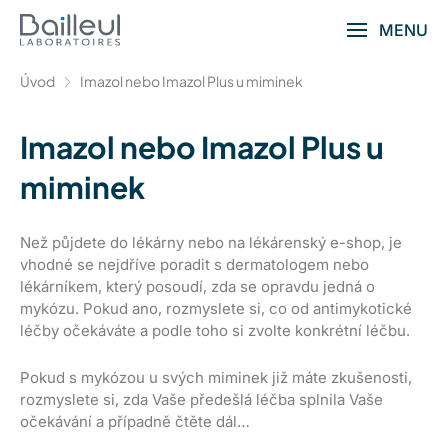
MENU
Úvod
Imazol nebo Imazol Plus u miminek
Imazol nebo Imazol Plus u
miminek
Než půjdete do lékárny nebo na lékárenský e-shop, je
vhodné se nejdříve poradit s dermatologem nebo
lékárníkem, který posoudí, zda se opravdu jedná o
mykózu. Pokud ano, rozmyslete si, co od antimykotické
léčby očekáváte a podle toho si zvolte konkrétní léčbu.
Pokud s mykózou u svých miminek již máte zkušenosti,
rozmyslete si, zda Vaše předešlá léčba splnila Vaše
očekávání a případně čtěte dál…