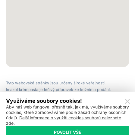
Tyto webovské stránky jsou určeny široké veřejnosti.
Imazol krémpasta je léčivý přípravek ke kožnímu podání.
Obsahuje klotrimazol. Léčivý přípravek není hrazen z veřejného
Využíváme soubory cookies!
zdravotního pojištění. Imazol Plus je léčivý přípravek ke kožnímu
Aby náš web fungoval přesně tak, jak má, využíváme soubory
podání. Obsahuje klotrimazol a hexamidin. Léčivý přípravek není
cookies, které zpracováváme podle zásad ochrany osobních
hrazen z veřejného zdravotního pojištění. Čtěte pečlivě
údajů.
Další informace o využití cookies souborů naleznete
příbalovou informaci. Mycogel je kosmetický přípravek.
zde
.
POVOLIT VŠE