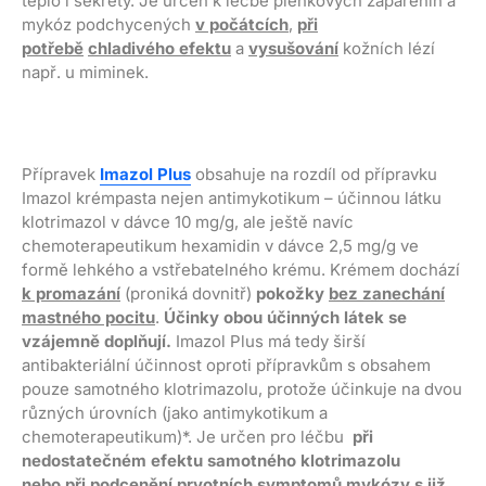
teplo i sekrety. Je určen k léčbě plenkových zapařenin a
mykóz podchycených
v počátcích
,
při
potřebě
chladivého efektu
a
vysušování
kožních lézí
např. u miminek.
Přípravek
Imazol Plus
obsahuje na rozdíl od přípravku
Imazol krémpasta nejen antimykotikum – účinnou látku
klotrimazol v dávce 10 mg/g, ale ještě navíc
chemoterapeutikum hexamidin v dávce 2,5 mg/g ve
formě lehkého a vstřebatelného krému. Krémem dochází
k promazání
(proniká dovnitř)
pokožky
bez zanechání
mastného pocitu
.
Účinky obou účinných látek se
vzájemně doplňují.
Imazol Plus má tedy širší
antibakteriální účinnost oproti přípravkům s obsahem
pouze samotného klotrimazolu, protože účinkuje na dvou
různých úrovních (jako antimykotikum a
chemoterapeutikum)*. Je určen pro léčbu
při
nedostatečném efektu samotného klotrimazolu
nebo
při podcenění prvotních symptomů mykózy s již