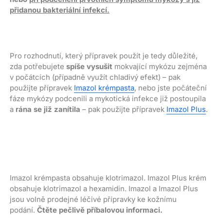
přidanou bakteriální infekcí.
Pro rozhodnutí, který přípravek použít je tedy důležité,
zda potřebujete
spíše vysušit
mokvající mykózu zejména
v počátcích (případně využít chladivý efekt) – pak
použijte přípravek
Imazol krémpasta
, nebo jste počáteční
fáze mykózy podcenili a mykotická infekce již postoupila
a
rána se již zanítila
– pak použijte přípravek
Imazol Plus
.
Imazol krémpasta obsahuje klotrimazol. Imazol Plus krém
obsahuje klotrimazol a hexamidin. Imazol a Imazol Plus
jsou volně prodejné léčivé přípravky ke kožnímu
podání.
Čtěte pečlivě příbalovou informaci.