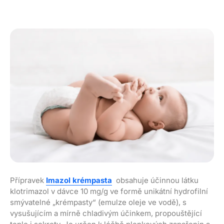
Přípravek
Imazol krémpasta
obsahuje účinnou látku
klotrimazol v dávce 10 mg/g ve formě unikátní hydrofilní
smývatelné „krémpasty“ (emulze oleje ve vodě), s
vysušujícím a mírně chladivým účinkem, propouštějící