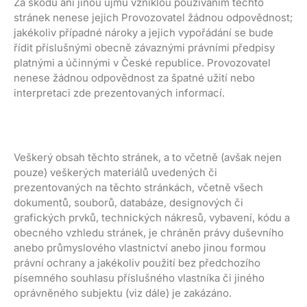
Za škodu ani jinou újmu vzniklou používáním těchto
stránek nenese jejich Provozovatel žádnou odpovědnost;
jakékoliv případné nároky a jejich vypořádání se bude
řídit příslušnými obecně závaznými právními předpisy
platnými a účinnými v České republice. Provozovatel
nenese žádnou odpovědnost za špatné užití nebo
interpretaci zde prezentovaných informací.
Veškerý obsah těchto stránek, a to včetně (avšak nejen
pouze) veškerých materiálů uvedených či
prezentovaných na těchto stránkách, včetně všech
dokumentů, souborů, databáze, designových či
grafických prvků, technických nákresů, vybavení, kódu a
obecného vzhledu stránek, je chráněn právy duševního
anebo průmyslového vlastnictví anebo jinou formou
právní ochrany a jakékoliv použití bez předchozího
písemného souhlasu příslušného vlastníka či jiného
oprávněného subjektu (viz dále) je zakázáno.