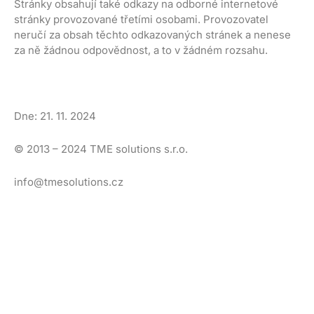
Stránky obsahují také odkazy na odborné internetové
stránky provozované třetími osobami. Provozovatel
neručí za obsah těchto odkazovaných stránek a nenese
za ně žádnou odpovědnost, a to v žádném rozsahu.
Dne: 21. 11. 2024
© 2013 – 2024 TME solutions s.r.o.
info@tmesolutions.cz
Laboratoires Bailleul s.r.o.
Fakturační údaje
IČO
06319475
DIČ
CZ06319475