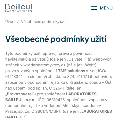
MENU
Úvod
Všeobecné podmínky užití
Všeobecné podmínky užití
Tyto podmínky užití upravují práva a povinnosti
návštěvníků a uživatelů (dále jen „Uživatel“) (i) webových
stránek www.dermatomykozy.cz (dále jen „Web“)
provozovaných společností
TME solutions s.r.o.
, IČO:
01413341, se sídlem Vrchlického 824, 411 17 Libochovice,
zapsanou v obchodním rejstříku u Krajského soudu v Ústí
nad Labem, pod sp. zn. C 32641 (dále jen
„
Provozovatel
“) pro společnost
LABORATOIRES
BAILLEUL, s.r.o.
, IČO: 06319475, společnost zapsaná v
obchodním rejstříku vedeném Městským soudem v
Praze, sp. zn. C 280173/MSPH (dále jen „
LABORATOIRES
BAILLEUL
“)